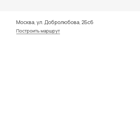
Москва, ул. Добролюбова, 2Бс6
Построить маршрут
Главная
Ремонт муфты Prime
Ремонт муфты Pr
Что такое муфта Prime и зач