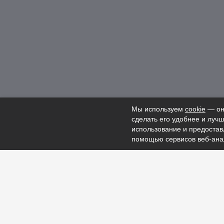
правообладателей.
Политика конфиденциальности
ОГРН 1247400023970
ИНН 7448258870
Аккредитация
Мы используем
cookie
— они
сделать его удобнее и лучш
использование и предоста
помощью сервисов веб-анали