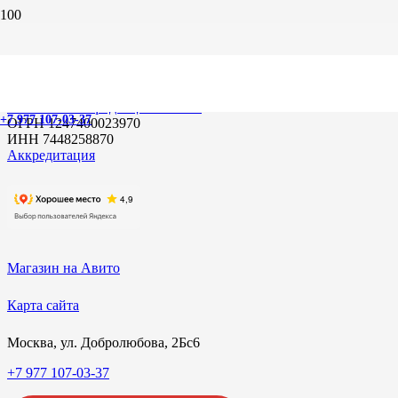
© 2019-2025, ООО «Практик-Авто Плюс»
Информация на сайте не является публичной офертой.
Торговые марки, фотографии, имена брендов являются
собственностью их правообладателей.
Политика конфиденциальности
+7 977 107-03-37
ОГРН 1247400023970
ИНН 7448258870
Аккредитация
Магазин на Авито
Карта сайта
Москва, ул. Добролюбова, 2Бс6
+7 977 107-03-37